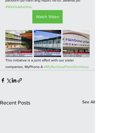
panoorin po natin ang report na ito. Salamat po. 
#WeHealAsOne
.
Watch Video
This initiative is a joint effort with our sister 
companies, MyPhone & 
#MyRainbowPlaceDormitory
See All
Recent Posts